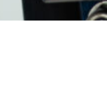
提升長者護理，應對人口迅
速老化
多倫多全科醫院
多倫多西區醫院
多倫多復康醫院
米切納學院
到2030年，加拿大每四人中便有一位
年逾65歲。隨著本國人口急劇老化，
同心攜手，開創長者護理新未
UHN正積極建立一個更完善、更安
來。
全、更連貫的綜合護理模式，以支援
長者在不同健康階段的需要。目前，